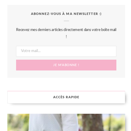
c
i
s
n
S
ABONNEZ-VOUS À MA NEWSLETTER :)
e
t
t
t
b
t
a
e
Recevez mes derniers articles directement dans votre boîte mail
o
e
g
r
!
o
r
r
e
k
a
s
m
t
ACCÈS RAPIDE