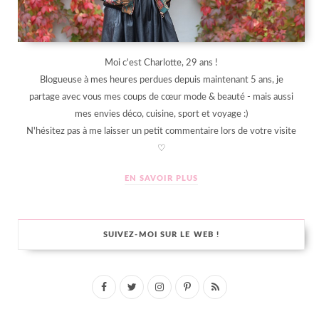
Moi c'est Charlotte, 29 ans !
Blogueuse à mes heures perdues depuis maintenant 5 ans, je
partage avec vous mes coups de cœur mode & beauté - mais aussi
mes envies déco, cuisine, sport et voyage :)
N'hésitez pas à me laisser un petit commentaire lors de votre visite
♡
EN SAVOIR PLUS
SUIVEZ-MOI SUR LE WEB !
F
T
I
P
R
a
w
n
i
S