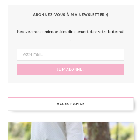
c
i
s
n
S
ABONNEZ-VOUS À MA NEWSLETTER :)
e
t
t
t
b
t
a
e
Recevez mes derniers articles directement dans votre boîte mail
o
e
g
r
!
o
r
r
e
k
a
s
m
t
ACCÈS RAPIDE