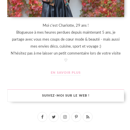
Moi c'est Charlotte, 29 ans !
Blogueuse à mes heures perdues depuis maintenant 5 ans, je
partage avec vous mes coups de cœur mode & beauté - mais aussi
mes envies déco, cuisine, sport et voyage :)
N'hésitez pas à me laisser un petit commentaire lors de votre visite
♡
EN SAVOIR PLUS
SUIVEZ-MOI SUR LE WEB !
F
T
I
P
R
a
w
n
i
S