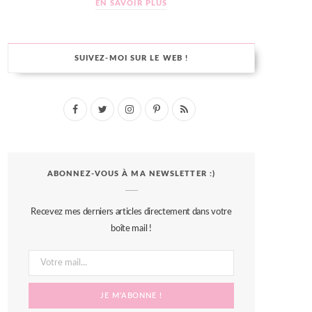
EN SAVOIR PLUS
SUIVEZ-MOI SUR LE WEB !
F
T
I
P
R
a
w
n
i
S
c
i
s
n
S
ABONNEZ-VOUS À MA NEWSLETTER :)
e
t
t
t
b
t
a
e
Recevez mes derniers articles directement dans votre
o
e
g
r
boîte mail !
o
r
r
e
k
a
s
m
t