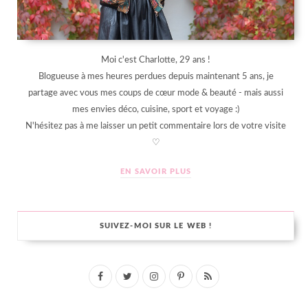
Moi c'est Charlotte, 29 ans !
Blogueuse à mes heures perdues depuis maintenant 5 ans, je
partage avec vous mes coups de cœur mode & beauté - mais aussi
mes envies déco, cuisine, sport et voyage :)
N'hésitez pas à me laisser un petit commentaire lors de votre visite
♡
EN SAVOIR PLUS
SUIVEZ-MOI SUR LE WEB !
F
T
I
P
R
a
w
n
i
S