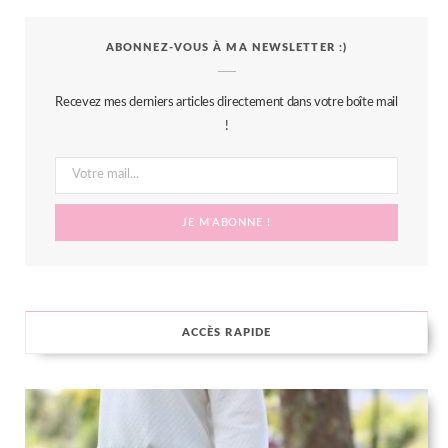
c
i
s
n
S
ABONNEZ-VOUS À MA NEWSLETTER :)
e
t
t
t
b
t
a
e
Recevez mes derniers articles directement dans votre boîte mail
o
e
g
r
!
o
r
r
e
k
a
s
m
t
ACCÈS RAPIDE