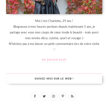
Moi c'est Charlotte, 29 ans !
Blogueuse à mes heures perdues depuis maintenant 5 ans, je
partage avec vous mes coups de cœur mode & beauté - mais aussi
mes envies déco, cuisine, sport et voyage :)
N'hésitez pas à me laisser un petit commentaire lors de votre visite
♡
EN SAVOIR PLUS
SUIVEZ-MOI SUR LE WEB !
F
T
I
P
R
a
w
n
i
S