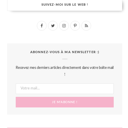
SUIVEZ-MOI SUR LE WEB !
F
T
I
P
R
a
w
n
i
S
c
i
s
n
S
ABONNEZ-VOUS À MA NEWSLETTER :)
e
t
t
t
b
t
a
e
Recevez mes derniers articles directement dans votre boîte mail
o
e
g
r
!
o
r
r
e
k
a
s
m
t