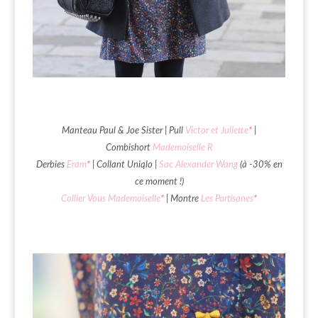
Manteau Paul & Joe Sister | Pull
Victor et Juliette
*
|
Combishort
Mademoiselle R
Derbies
Eram
*
| Collant Uniqlo |
Sac Alexander Wang
(à -30% en
ce moment !)
Collier Vous Mademoiselle
*
| Montre
Les Partisanes
*