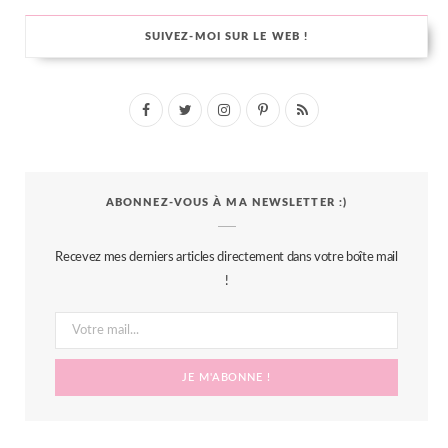
SUIVEZ-MOI SUR LE WEB !
F
T
I
P
R
a
w
n
i
S
c
i
s
n
S
ABONNEZ-VOUS À MA NEWSLETTER :)
e
t
t
t
b
t
a
e
Recevez mes derniers articles directement dans votre boîte mail
o
e
g
r
!
o
r
r
e
k
a
s
m
t