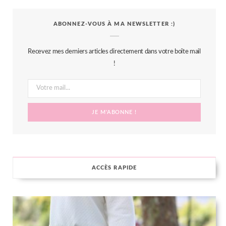
c
i
s
n
S
ABONNEZ-VOUS À MA NEWSLETTER :)
e
t
t
t
b
t
a
e
Recevez mes derniers articles directement dans votre boîte mail
o
e
g
r
!
o
r
r
e
k
a
s
m
t
ACCÈS RAPIDE