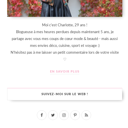
Moi c'est Charlotte, 29 ans !
Blogueuse à mes heures perdues depuis maintenant 5 ans, je
partage avec vous mes coups de cœur mode & beauté - mais aussi
mes envies déco, cuisine, sport et voyage :)
N'hésitez pas à me laisser un petit commentaire lors de votre visite
♡
EN SAVOIR PLUS
SUIVEZ-MOI SUR LE WEB !
F
T
I
P
R
a
w
n
i
S