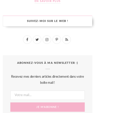
EN SAVOIR PLUS
SUIVEZ-MOI SUR LE WEB !
F
T
I
P
R
a
w
n
i
S
c
i
s
n
S
ABONNEZ-VOUS À MA NEWSLETTER :)
e
t
t
t
b
t
a
e
Recevez mes derniers articles directement dans votre
o
e
g
r
boîte mail !
o
r
r
e
k
a
s
m
t