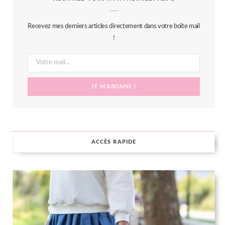
e
t
t
t
b
t
a
e
Recevez mes derniers articles directement dans votre boîte mail
o
e
g
r
!
o
r
r
e
k
a
s
m
t
ACCÈS RAPIDE