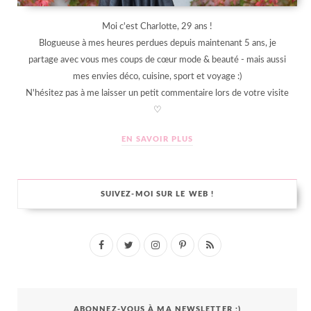
Moi c'est Charlotte, 29 ans !
Blogueuse à mes heures perdues depuis maintenant 5 ans, je
partage avec vous mes coups de cœur mode & beauté - mais aussi
mes envies déco, cuisine, sport et voyage :)
N'hésitez pas à me laisser un petit commentaire lors de votre visite
♡
EN SAVOIR PLUS
SUIVEZ-MOI SUR LE WEB !
F
T
I
P
R
a
w
n
i
S
c
i
s
n
S
ABONNEZ-VOUS À MA NEWSLETTER :)