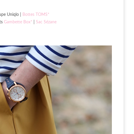
Jupe Uniqlo |
Bottes TOMS
*
ts
Gambette Box
*
|
Sac Sézane