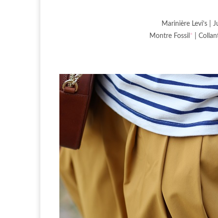
Marinière Levi’s | 
Montre Fossil
*
| Collan