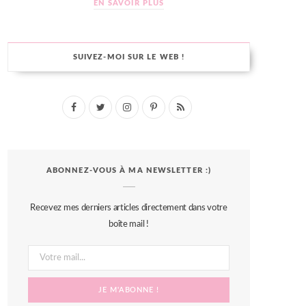
EN SAVOIR PLUS
SUIVEZ-MOI SUR LE WEB !
F
T
I
P
R
a
w
n
i
S
c
i
s
n
S
ABONNEZ-VOUS À MA NEWSLETTER :)
e
t
t
t
b
t
a
e
Recevez mes derniers articles directement dans votre
o
e
g
r
boîte mail !
o
r
r
e
k
a
s
m
t