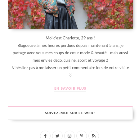
Moi c'est Charlotte, 29 ans !
Blogueuse à mes heures perdues depuis maintenant 5 ans, je
partage avec vous mes coups de cœur mode & beauté - mais aussi
mes envies déco, cuisine, sport et voyage :)
N'hésitez pas à me laisser un petit commentaire lors de votre visite
♡
EN SAVOIR PLUS
SUIVEZ-MOI SUR LE WEB !
F
T
I
P
R