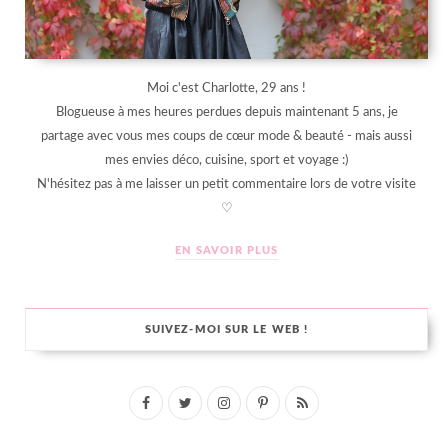
Moi c'est Charlotte, 29 ans !
Blogueuse à mes heures perdues depuis maintenant 5 ans, je
partage avec vous mes coups de cœur mode & beauté - mais aussi
mes envies déco, cuisine, sport et voyage :)
N'hésitez pas à me laisser un petit commentaire lors de votre visite
♡
EN SAVOIR PLUS
SUIVEZ-MOI SUR LE WEB !
F
T
I
P
R
a
w
n
i
S