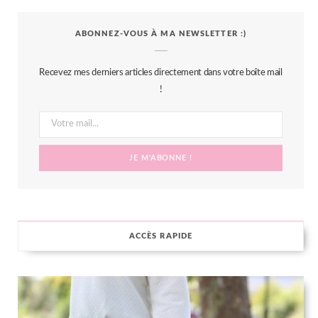
c
i
s
n
S
ABONNEZ-VOUS À MA NEWSLETTER :)
e
t
t
t
b
t
a
e
Recevez mes derniers articles directement dans votre boîte mail
o
e
g
r
!
o
r
r
e
k
a
s
m
t
ACCÈS RAPIDE