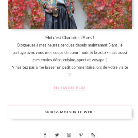
Moi c'est Charlotte, 29 ans !
Blogueuse à mes heures perdues depuis maintenant 5 ans, je
partage avec vous mes coups de cœur mode & beauté - mais aussi
mes envies déco, cuisine, sport et voyage :)
N'hésitez pas à me laisser un petit commentaire lors de votre visite
♡
EN SAVOIR PLUS
SUIVEZ-MOI SUR LE WEB !
F
T
I
P
R