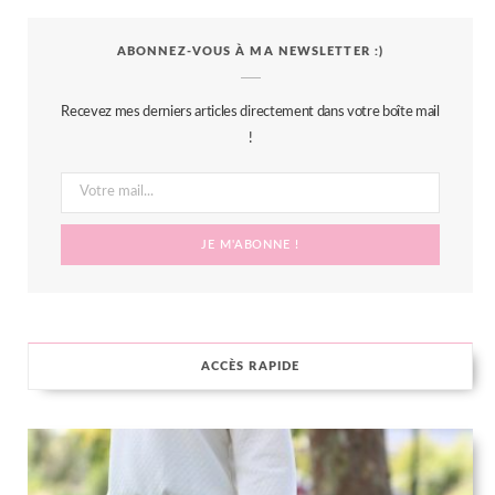
c
i
s
n
S
ABONNEZ-VOUS À MA NEWSLETTER :)
e
t
t
t
b
t
a
e
Recevez mes derniers articles directement dans votre boîte mail
o
e
g
r
!
o
r
r
e
k
a
s
m
t
ACCÈS RAPIDE