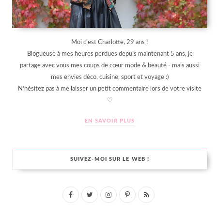
Moi c'est Charlotte, 29 ans !
Blogueuse à mes heures perdues depuis maintenant 5 ans, je
partage avec vous mes coups de cœur mode & beauté - mais aussi
mes envies déco, cuisine, sport et voyage :)
N'hésitez pas à me laisser un petit commentaire lors de votre visite
♡
EN SAVOIR PLUS
SUIVEZ-MOI SUR LE WEB !
F
T
I
P
R
a
w
n
i
S