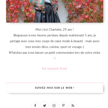
Moi c'est Charlotte, 29 ans !
Blogueuse à mes heures perdues depuis maintenant 5 ans, je
partage avec vous mes coups de cœur mode & beauté - mais aussi
mes envies déco, cuisine, sport et voyage :)
N'hésitez pas à me laisser un petit commentaire lors de votre visite
♡
EN SAVOIR PLUS
SUIVEZ-MOI SUR LE WEB !
F
T
I
P
R