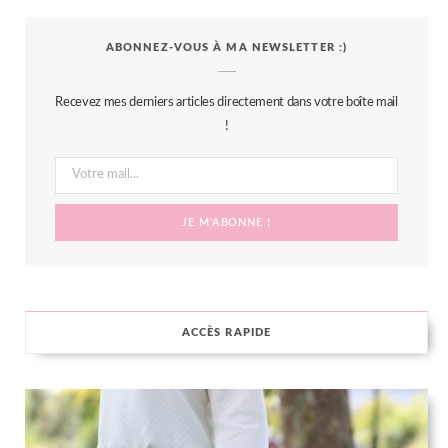
c
i
s
n
S
ABONNEZ-VOUS À MA NEWSLETTER :)
e
t
t
t
b
t
a
e
Recevez mes derniers articles directement dans votre boîte mail
o
e
g
r
!
o
r
r
e
k
a
s
m
t
ACCÈS RAPIDE