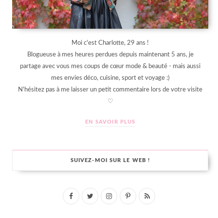
Moi c'est Charlotte, 29 ans !
Blogueuse à mes heures perdues depuis maintenant 5 ans, je
partage avec vous mes coups de cœur mode & beauté - mais aussi
mes envies déco, cuisine, sport et voyage :)
N'hésitez pas à me laisser un petit commentaire lors de votre visite
♡
EN SAVOIR PLUS
SUIVEZ-MOI SUR LE WEB !
F
T
I
P
R
a
w
n
i
S