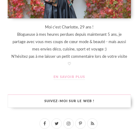
Moi c'est Charlotte, 29 ans !
Blogueuse à mes heures perdues depuis maintenant 5 ans, je
partage avec vous mes coups de cœur mode & beauté - mais aussi
mes envies déco, cuisine, sport et voyage :)
N'hésitez pas à me laisser un petit commentaire lors de votre visite
♡
EN SAVOIR PLUS
SUIVEZ-MOI SUR LE WEB !
F
T
I
P
R
a
w
n
i
S