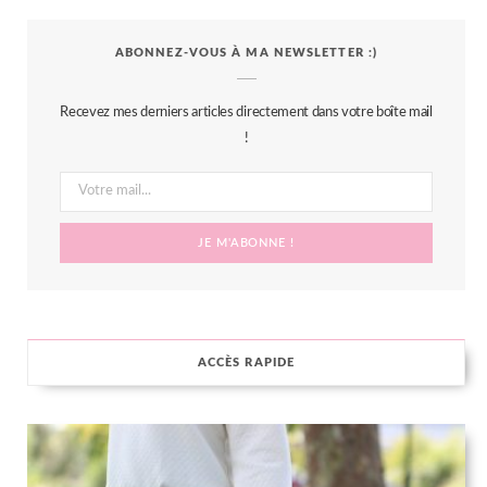
c
i
s
n
S
ABONNEZ-VOUS À MA NEWSLETTER :)
e
t
t
t
b
t
a
e
Recevez mes derniers articles directement dans votre boîte mail
o
e
g
r
!
o
r
r
e
k
a
s
m
t
ACCÈS RAPIDE