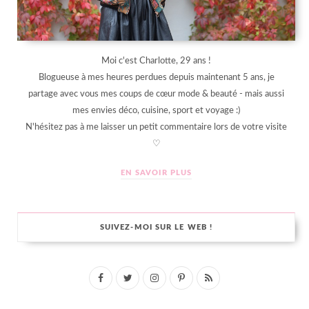
Moi c'est Charlotte, 29 ans !
Blogueuse à mes heures perdues depuis maintenant 5 ans, je
partage avec vous mes coups de cœur mode & beauté - mais aussi
mes envies déco, cuisine, sport et voyage :)
N'hésitez pas à me laisser un petit commentaire lors de votre visite
♡
EN SAVOIR PLUS
SUIVEZ-MOI SUR LE WEB !
F
T
I
P
R
a
w
n
i
S