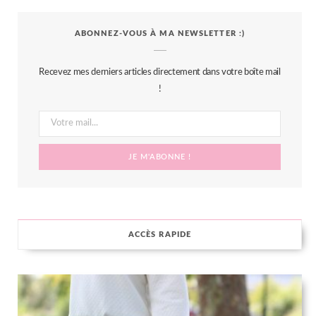
c
i
s
n
S
ABONNEZ-VOUS À MA NEWSLETTER :)
e
t
t
t
b
t
a
e
Recevez mes derniers articles directement dans votre boîte mail
o
e
g
r
!
o
r
r
e
k
a
s
m
t
ACCÈS RAPIDE