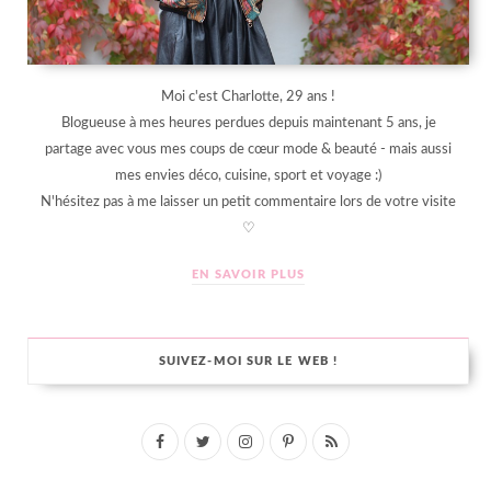
Moi c'est Charlotte, 29 ans !
Blogueuse à mes heures perdues depuis maintenant 5 ans, je
partage avec vous mes coups de cœur mode & beauté - mais aussi
mes envies déco, cuisine, sport et voyage :)
N'hésitez pas à me laisser un petit commentaire lors de votre visite
♡
EN SAVOIR PLUS
SUIVEZ-MOI SUR LE WEB !
F
T
I
P
R
a
w
n
i
S