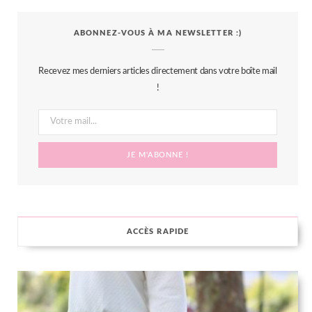
c
i
s
n
S
ABONNEZ-VOUS À MA NEWSLETTER :)
e
t
t
t
b
t
a
e
Recevez mes derniers articles directement dans votre boîte mail
o
e
g
r
!
o
r
r
e
k
a
s
m
t
ACCÈS RAPIDE