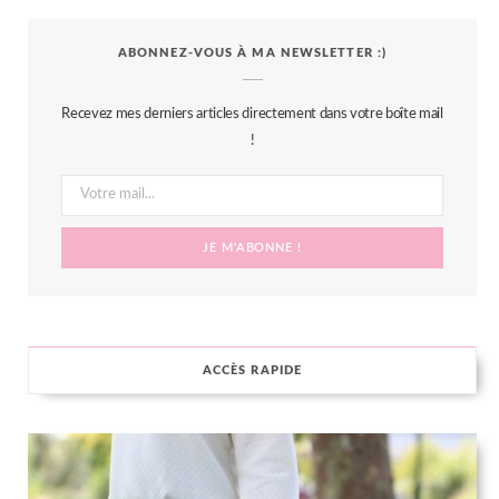
c
i
s
n
S
ABONNEZ-VOUS À MA NEWSLETTER :)
e
t
t
t
b
t
a
e
Recevez mes derniers articles directement dans votre boîte mail
o
e
g
r
!
o
r
r
e
k
a
s
m
t
ACCÈS RAPIDE