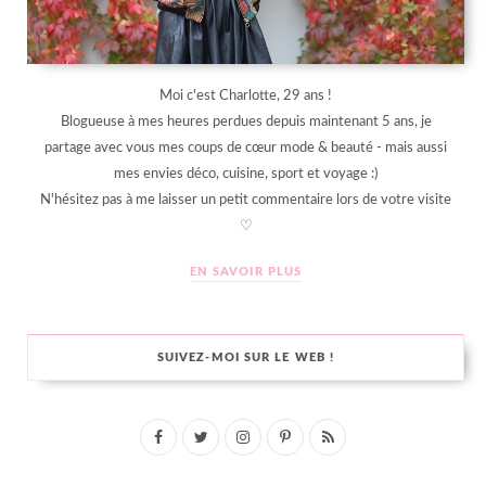
Moi c'est Charlotte, 29 ans !
Blogueuse à mes heures perdues depuis maintenant 5 ans, je
partage avec vous mes coups de cœur mode & beauté - mais aussi
mes envies déco, cuisine, sport et voyage :)
N'hésitez pas à me laisser un petit commentaire lors de votre visite
♡
EN SAVOIR PLUS
SUIVEZ-MOI SUR LE WEB !
F
T
I
P
R
a
w
n
i
S