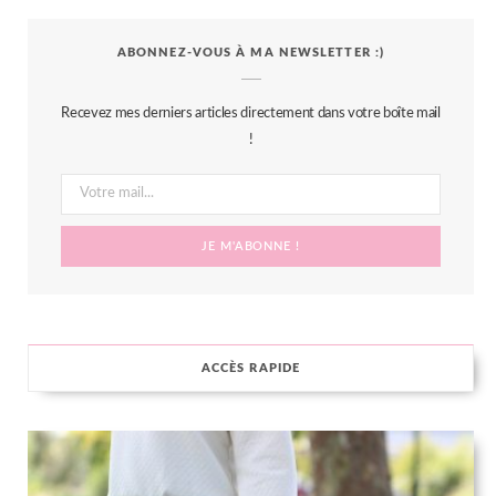
c
i
s
n
S
ABONNEZ-VOUS À MA NEWSLETTER :)
e
t
t
t
b
t
a
e
Recevez mes derniers articles directement dans votre boîte mail
o
e
g
r
!
o
r
r
e
k
a
s
m
t
ACCÈS RAPIDE