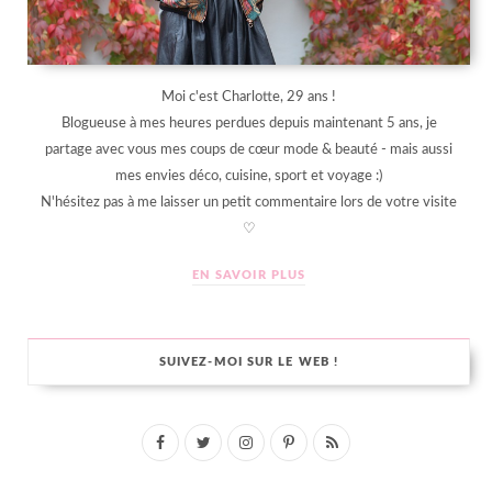
Moi c'est Charlotte, 29 ans !
Blogueuse à mes heures perdues depuis maintenant 5 ans, je
partage avec vous mes coups de cœur mode & beauté - mais aussi
mes envies déco, cuisine, sport et voyage :)
N'hésitez pas à me laisser un petit commentaire lors de votre visite
♡
EN SAVOIR PLUS
SUIVEZ-MOI SUR LE WEB !
F
T
I
P
R
a
w
n
i
S