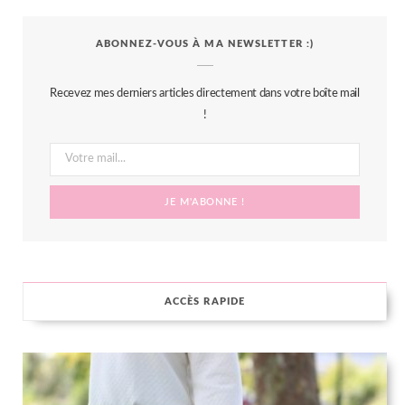
c
i
s
n
S
ABONNEZ-VOUS À MA NEWSLETTER :)
e
t
t
t
b
t
a
e
Recevez mes derniers articles directement dans votre boîte mail
o
e
g
r
!
o
r
r
e
k
a
s
m
t
ACCÈS RAPIDE