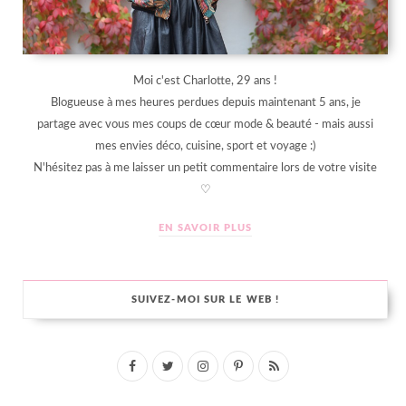
Moi c'est Charlotte, 29 ans !
Blogueuse à mes heures perdues depuis maintenant 5 ans, je
partage avec vous mes coups de cœur mode & beauté - mais aussi
mes envies déco, cuisine, sport et voyage :)
N'hésitez pas à me laisser un petit commentaire lors de votre visite
♡
EN SAVOIR PLUS
SUIVEZ-MOI SUR LE WEB !
F
T
I
P
R
a
w
n
i
S