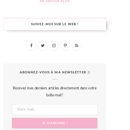
EN SAVOIR PLUS
SUIVEZ-MOI SUR LE WEB !
F
T
I
P
R
a
w
n
i
S
c
i
s
n
S
ABONNEZ-VOUS À MA NEWSLETTER :)
e
t
t
t
b
t
a
e
Recevez mes derniers articles directement dans votre
o
e
g
r
boîte mail !
o
r
r
e
k
a
s
m
t