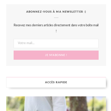
c
i
s
n
S
ABONNEZ-VOUS À MA NEWSLETTER :)
e
t
t
t
b
t
a
e
Recevez mes derniers articles directement dans votre boîte mail
o
e
g
r
!
o
r
r
e
k
a
s
m
t
ACCÈS RAPIDE