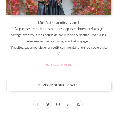
Moi c'est Charlotte, 29 ans !
Blogueuse à mes heures perdues depuis maintenant 5 ans, je
partage avec vous mes coups de cœur mode & beauté - mais aussi
mes envies déco, cuisine, sport et voyage :)
N'hésitez pas à me laisser un petit commentaire lors de votre visite
♡
EN SAVOIR PLUS
SUIVEZ-MOI SUR LE WEB !
F
T
I
P
R
a
w
n
i
S