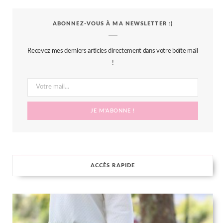
c
i
s
n
S
ABONNEZ-VOUS À MA NEWSLETTER :)
e
t
t
t
b
t
a
e
Recevez mes derniers articles directement dans votre boîte mail
o
e
g
r
!
o
r
r
e
k
a
s
m
t
ACCÈS RAPIDE