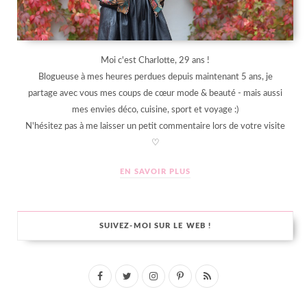
Moi c'est Charlotte, 29 ans !
Blogueuse à mes heures perdues depuis maintenant 5 ans, je
partage avec vous mes coups de cœur mode & beauté - mais aussi
mes envies déco, cuisine, sport et voyage :)
N'hésitez pas à me laisser un petit commentaire lors de votre visite
♡
EN SAVOIR PLUS
SUIVEZ-MOI SUR LE WEB !
F
T
I
P
R
a
w
n
i
S