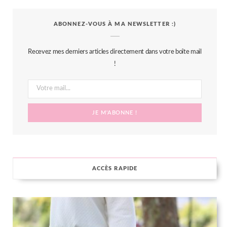
c
i
s
n
S
ABONNEZ-VOUS À MA NEWSLETTER :)
e
t
t
t
b
t
a
e
Recevez mes derniers articles directement dans votre boîte mail
o
e
g
r
!
o
r
r
e
k
a
s
m
t
ACCÈS RAPIDE