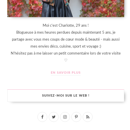
Moi c'est Charlotte, 29 ans !
Blogueuse à mes heures perdues depuis maintenant 5 ans, je
partage avec vous mes coups de cœur mode & beauté - mais aussi
mes envies déco, cuisine, sport et voyage :)
N'hésitez pas à me laisser un petit commentaire lors de votre visite
♡
EN SAVOIR PLUS
SUIVEZ-MOI SUR LE WEB !
F
T
I
P
R
a
w
n
i
S