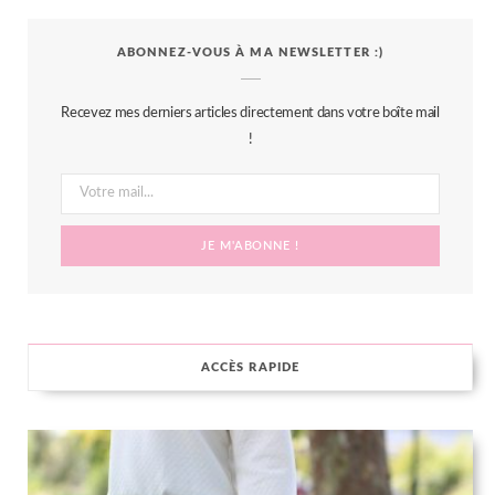
c
i
s
n
S
ABONNEZ-VOUS À MA NEWSLETTER :)
e
t
t
t
b
t
a
e
Recevez mes derniers articles directement dans votre boîte mail
o
e
g
r
!
o
r
r
e
k
a
s
m
t
ACCÈS RAPIDE