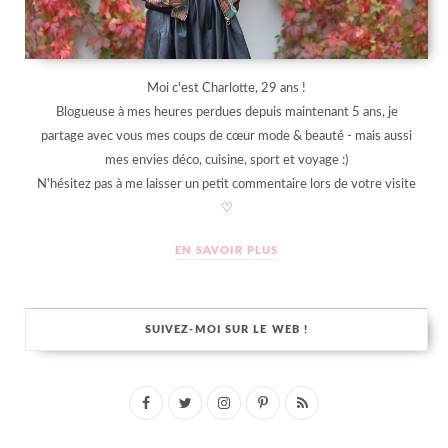
Moi c'est Charlotte, 29 ans !
Blogueuse à mes heures perdues depuis maintenant 5 ans, je
partage avec vous mes coups de cœur mode & beauté - mais aussi
mes envies déco, cuisine, sport et voyage :)
N'hésitez pas à me laisser un petit commentaire lors de votre visite
♡
EN SAVOIR PLUS
SUIVEZ-MOI SUR LE WEB !
F
T
I
P
R
a
w
n
i
S