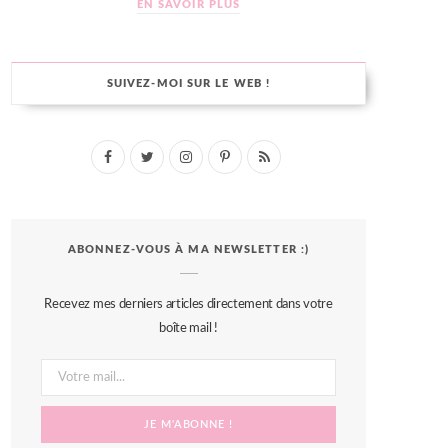
EN SAVOIR PLUS
SUIVEZ-MOI SUR LE WEB !
F
T
I
P
R
a
w
n
i
S
c
i
s
n
S
ABONNEZ-VOUS À MA NEWSLETTER :)
e
t
t
t
b
t
a
e
Recevez mes derniers articles directement dans votre
o
e
g
r
boîte mail !
o
r
r
e
k
a
s
m
t