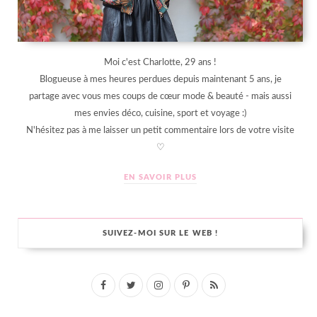
Moi c'est Charlotte, 29 ans !
Blogueuse à mes heures perdues depuis maintenant 5 ans, je
partage avec vous mes coups de cœur mode & beauté - mais aussi
mes envies déco, cuisine, sport et voyage :)
N'hésitez pas à me laisser un petit commentaire lors de votre visite
♡
EN SAVOIR PLUS
SUIVEZ-MOI SUR LE WEB !
F
T
I
P
R
a
w
n
i
S