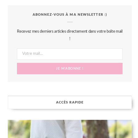
c
i
s
n
S
ABONNEZ-VOUS À MA NEWSLETTER :)
e
t
t
t
b
t
a
e
Recevez mes derniers articles directement dans votre boîte mail
o
e
g
r
!
o
r
r
e
k
a
s
m
t
ACCÈS RAPIDE