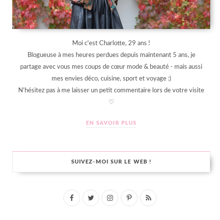
Moi c'est Charlotte, 29 ans !
Blogueuse à mes heures perdues depuis maintenant 5 ans, je
partage avec vous mes coups de cœur mode & beauté - mais aussi
mes envies déco, cuisine, sport et voyage :)
N'hésitez pas à me laisser un petit commentaire lors de votre visite
♡
EN SAVOIR PLUS
SUIVEZ-MOI SUR LE WEB !
F
T
I
P
R
a
w
n
i
S