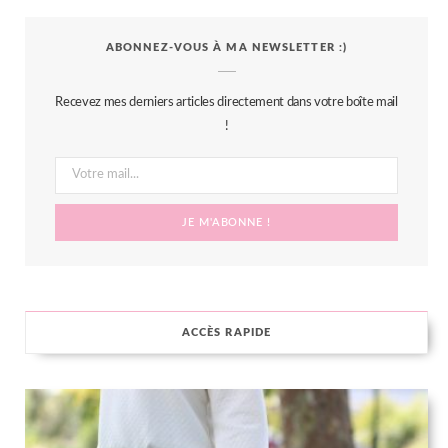
c
i
s
n
S
ABONNEZ-VOUS À MA NEWSLETTER :)
e
t
t
t
b
t
a
e
Recevez mes derniers articles directement dans votre boîte mail
o
e
g
r
!
o
r
r
e
k
a
s
m
t
ACCÈS RAPIDE