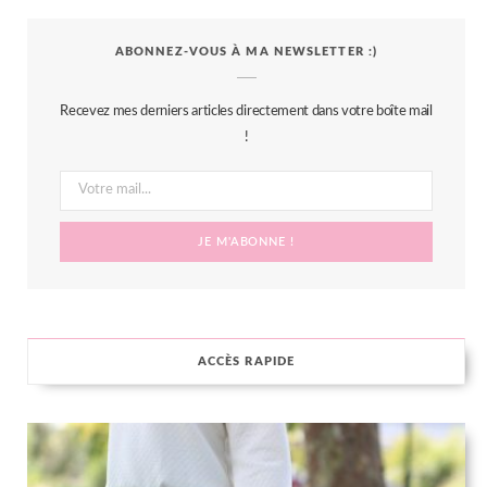
c
i
s
n
S
ABONNEZ-VOUS À MA NEWSLETTER :)
e
t
t
t
b
t
a
e
Recevez mes derniers articles directement dans votre boîte mail
o
e
g
r
!
o
r
r
e
k
a
s
m
t
ACCÈS RAPIDE