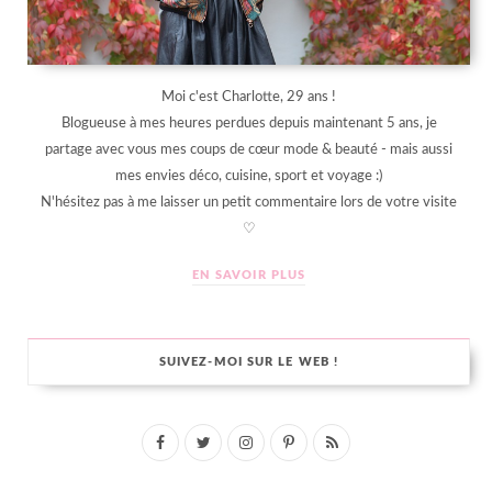
Moi c'est Charlotte, 29 ans !
Blogueuse à mes heures perdues depuis maintenant 5 ans, je
partage avec vous mes coups de cœur mode & beauté - mais aussi
mes envies déco, cuisine, sport et voyage :)
N'hésitez pas à me laisser un petit commentaire lors de votre visite
♡
EN SAVOIR PLUS
SUIVEZ-MOI SUR LE WEB !
F
T
I
P
R
a
w
n
i
S