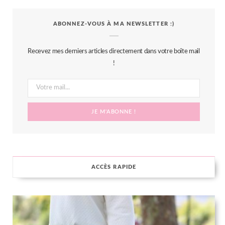
c
i
s
n
S
ABONNEZ-VOUS À MA NEWSLETTER :)
e
t
t
t
b
t
a
e
Recevez mes derniers articles directement dans votre boîte mail
o
e
g
r
!
o
r
r
e
k
a
s
m
t
ACCÈS RAPIDE