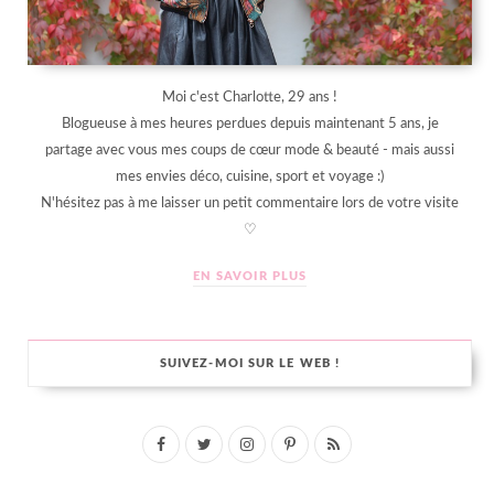
Moi c'est Charlotte, 29 ans !
Blogueuse à mes heures perdues depuis maintenant 5 ans, je
partage avec vous mes coups de cœur mode & beauté - mais aussi
mes envies déco, cuisine, sport et voyage :)
N'hésitez pas à me laisser un petit commentaire lors de votre visite
♡
EN SAVOIR PLUS
SUIVEZ-MOI SUR LE WEB !
F
T
I
P
R
a
w
n
i
S