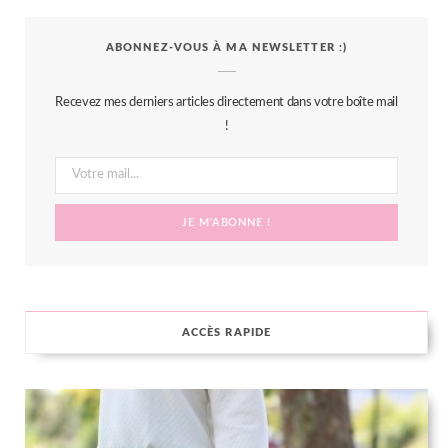
c
i
s
n
S
ABONNEZ-VOUS À MA NEWSLETTER :)
e
t
t
t
b
t
a
e
Recevez mes derniers articles directement dans votre boîte mail
o
e
g
r
!
o
r
r
e
k
a
s
m
t
ACCÈS RAPIDE