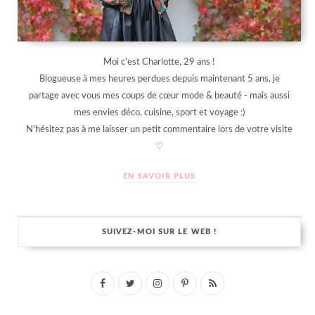
Moi c'est Charlotte, 29 ans !
Blogueuse à mes heures perdues depuis maintenant 5 ans, je
partage avec vous mes coups de cœur mode & beauté - mais aussi
mes envies déco, cuisine, sport et voyage :)
N'hésitez pas à me laisser un petit commentaire lors de votre visite
♡
EN SAVOIR PLUS
SUIVEZ-MOI SUR LE WEB !
F
T
I
P
R
a
w
n
i
S