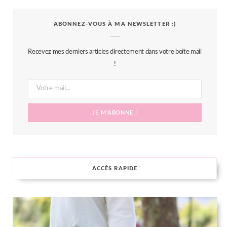
c
i
s
n
S
ABONNEZ-VOUS À MA NEWSLETTER :)
e
t
t
t
b
t
a
e
Recevez mes derniers articles directement dans votre boîte mail
o
e
g
r
!
o
r
r
e
k
a
s
m
t
ACCÈS RAPIDE