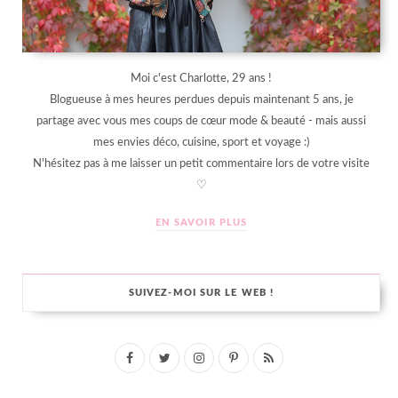
Moi c'est Charlotte, 29 ans !
Blogueuse à mes heures perdues depuis maintenant 5 ans, je
partage avec vous mes coups de cœur mode & beauté - mais aussi
mes envies déco, cuisine, sport et voyage :)
N'hésitez pas à me laisser un petit commentaire lors de votre visite
♡
EN SAVOIR PLUS
SUIVEZ-MOI SUR LE WEB !
F
T
I
P
R
a
w
n
i
S