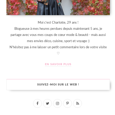
Moi c'est Charlotte, 29 ans !
Blogueuse à mes heures perdues depuis maintenant 5 ans, je
partage avec vous mes coups de cœur mode & beauté - mais aussi
mes envies déco, cuisine, sport et voyage :)
N'hésitez pas à me laisser un petit commentaire lors de votre visite
♡
EN SAVOIR PLUS
SUIVEZ-MOI SUR LE WEB !
F
T
I
P
R
a
w
n
i
S