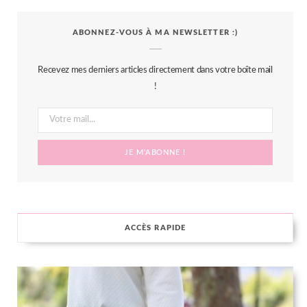
c
i
s
n
S
ABONNEZ-VOUS À MA NEWSLETTER :)
e
t
t
t
b
t
a
e
Recevez mes derniers articles directement dans votre boîte mail
o
e
g
r
!
o
r
r
e
k
a
s
m
t
ACCÈS RAPIDE