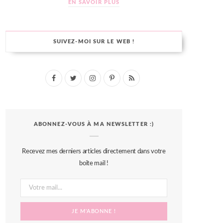
EN SAVOIR PLUS
SUIVEZ-MOI SUR LE WEB !
F
T
I
P
R
a
w
n
i
S
c
i
s
n
S
ABONNEZ-VOUS À MA NEWSLETTER :)
e
t
t
t
b
t
a
e
Recevez mes derniers articles directement dans votre
o
e
g
r
boîte mail !
o
r
r
e
k
a
s
m
t