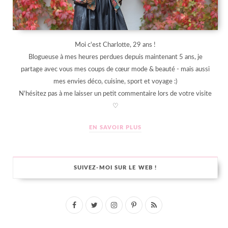
Moi c'est Charlotte, 29 ans !
Blogueuse à mes heures perdues depuis maintenant 5 ans, je
partage avec vous mes coups de cœur mode & beauté - mais aussi
mes envies déco, cuisine, sport et voyage :)
N'hésitez pas à me laisser un petit commentaire lors de votre visite
♡
EN SAVOIR PLUS
SUIVEZ-MOI SUR LE WEB !
F
T
I
P
R
a
w
n
i
S