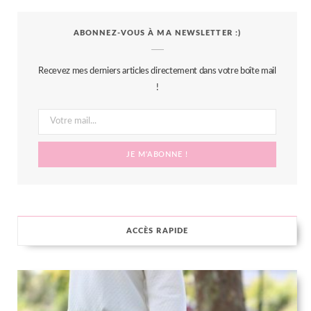
c
i
s
n
S
ABONNEZ-VOUS À MA NEWSLETTER :)
e
t
t
t
b
t
a
e
Recevez mes derniers articles directement dans votre boîte mail
o
e
g
r
!
o
r
r
e
k
a
s
m
t
ACCÈS RAPIDE