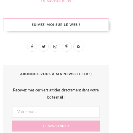
EN SAVOIR PLUS
SUIVEZ-MOI SUR LE WEB !
F
T
I
P
R
a
w
n
i
S
c
i
s
n
S
ABONNEZ-VOUS À MA NEWSLETTER :)
e
t
t
t
b
t
a
e
Recevez mes derniers articles directement dans votre
o
e
g
r
boîte mail !
o
r
r
e
k
a
s
m
t