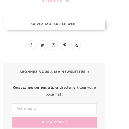
EN SAVOIR PLUS
SUIVEZ-MOI SUR LE WEB !
F
T
I
P
R
a
w
n
i
S
c
i
s
n
S
ABONNEZ-VOUS À MA NEWSLETTER :)
e
t
t
t
b
t
a
e
Recevez mes derniers articles directement dans votre
o
e
g
r
boîte mail !
o
r
r
e
k
a
s
m
t