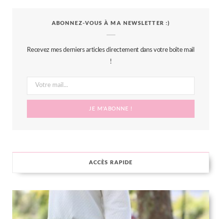
c
i
s
n
S
ABONNEZ-VOUS À MA NEWSLETTER :)
e
t
t
t
b
t
a
e
Recevez mes derniers articles directement dans votre boîte mail
o
e
g
r
!
o
r
r
e
k
a
s
m
t
ACCÈS RAPIDE