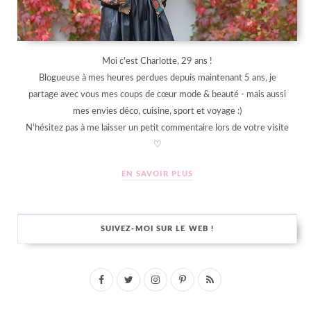
Moi c'est Charlotte, 29 ans !
Blogueuse à mes heures perdues depuis maintenant 5 ans, je
partage avec vous mes coups de cœur mode & beauté - mais aussi
mes envies déco, cuisine, sport et voyage :)
N'hésitez pas à me laisser un petit commentaire lors de votre visite
♡
EN SAVOIR PLUS
SUIVEZ-MOI SUR LE WEB !
F
T
I
P
R
a
w
n
i
S