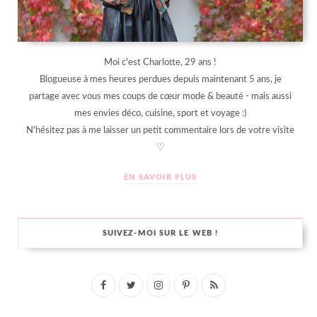
Moi c'est Charlotte, 29 ans !
Blogueuse à mes heures perdues depuis maintenant 5 ans, je
partage avec vous mes coups de cœur mode & beauté - mais aussi
mes envies déco, cuisine, sport et voyage :)
N'hésitez pas à me laisser un petit commentaire lors de votre visite
♡
EN SAVOIR PLUS
SUIVEZ-MOI SUR LE WEB !
F
T
I
P
R
a
w
n
i
S