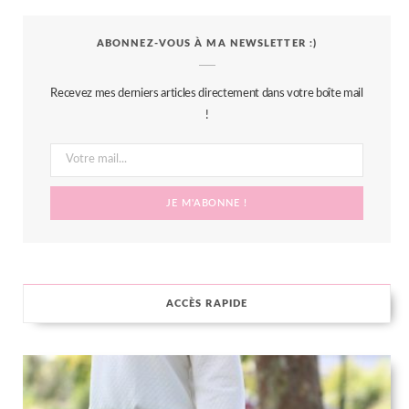
c
i
s
n
S
ABONNEZ-VOUS À MA NEWSLETTER :)
e
t
t
t
b
t
a
e
Recevez mes derniers articles directement dans votre boîte mail
o
e
g
r
!
o
r
r
e
k
a
s
m
t
ACCÈS RAPIDE