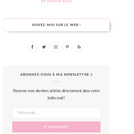
EN SAVOIR PLUS
SUIVEZ-MOI SUR LE WEB !
F
T
I
P
R
a
w
n
i
S
c
i
s
n
S
ABONNEZ-VOUS À MA NEWSLETTER :)
e
t
t
t
b
t
a
e
Recevez mes derniers articles directement dans votre
o
e
g
r
boîte mail !
o
r
r
e
k
a
s
m
t