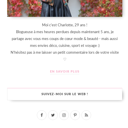
Moi c'est Charlotte, 29 ans !
Blogueuse à mes heures perdues depuis maintenant 5 ans, je
partage avec vous mes coups de cœur mode & beauté - mais aussi
mes envies déco, cuisine, sport et voyage :)
N'hésitez pas à me laisser un petit commentaire lors de votre visite
♡
EN SAVOIR PLUS
SUIVEZ-MOI SUR LE WEB !
F
T
I
P
R
a
w
n
i
S