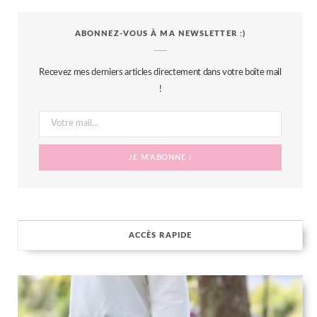
c
i
s
n
S
ABONNEZ-VOUS À MA NEWSLETTER :)
e
t
t
t
b
t
a
e
Recevez mes derniers articles directement dans votre boîte mail
o
e
g
r
!
o
r
r
e
k
a
s
m
t
ACCÈS RAPIDE