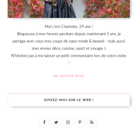
Moi c'est Charlotte, 29 ans !
Blogueuse à mes heures perdues depuis maintenant 5 ans, je
partage avec vous mes coups de cœur mode & beauté - mais aussi
mes envies déco, cuisine, sport et voyage :)
N'hésitez pas à me laisser un petit commentaire lors de votre visite
♡
EN SAVOIR PLUS
SUIVEZ-MOI SUR LE WEB !
F
T
I
P
R
a
w
n
i
S