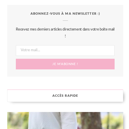
c
i
s
n
S
ABONNEZ-VOUS À MA NEWSLETTER :)
e
t
t
t
b
t
a
e
Recevez mes derniers articles directement dans votre boîte mail
o
e
g
r
!
o
r
r
e
k
a
s
m
t
ACCÈS RAPIDE