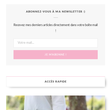
c
i
s
n
S
ABONNEZ-VOUS À MA NEWSLETTER :)
e
t
t
t
b
t
a
e
Recevez mes derniers articles directement dans votre boîte mail
o
e
g
r
!
o
r
r
e
k
a
s
m
t
ACCÈS RAPIDE