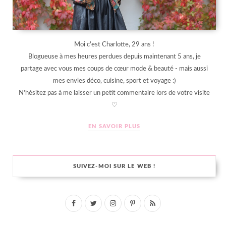
Moi c'est Charlotte, 29 ans !
Blogueuse à mes heures perdues depuis maintenant 5 ans, je
partage avec vous mes coups de cœur mode & beauté - mais aussi
mes envies déco, cuisine, sport et voyage :)
N'hésitez pas à me laisser un petit commentaire lors de votre visite
♡
EN SAVOIR PLUS
SUIVEZ-MOI SUR LE WEB !
F
T
I
P
R
a
w
n
i
S