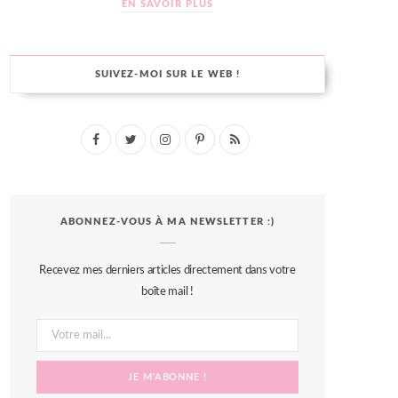
EN SAVOIR PLUS
SUIVEZ-MOI SUR LE WEB !
F
T
I
P
R
a
w
n
i
S
c
i
s
n
S
ABONNEZ-VOUS À MA NEWSLETTER :)
e
t
t
t
b
t
a
e
Recevez mes derniers articles directement dans votre
o
e
g
r
boîte mail !
o
r
r
e
k
a
s
m
t