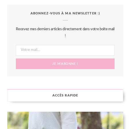
c
i
s
n
S
ABONNEZ-VOUS À MA NEWSLETTER :)
e
t
t
t
b
t
a
e
Recevez mes derniers articles directement dans votre boîte mail
o
e
g
r
!
o
r
r
e
k
a
s
m
t
ACCÈS RAPIDE