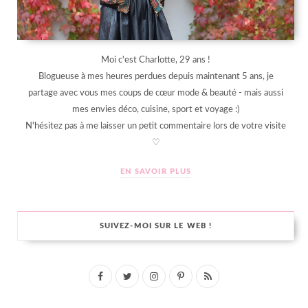
Moi c'est Charlotte, 29 ans !
Blogueuse à mes heures perdues depuis maintenant 5 ans, je
partage avec vous mes coups de cœur mode & beauté - mais aussi
mes envies déco, cuisine, sport et voyage :)
N'hésitez pas à me laisser un petit commentaire lors de votre visite
♡
EN SAVOIR PLUS
SUIVEZ-MOI SUR LE WEB !
F
T
I
P
R
a
w
n
i
S