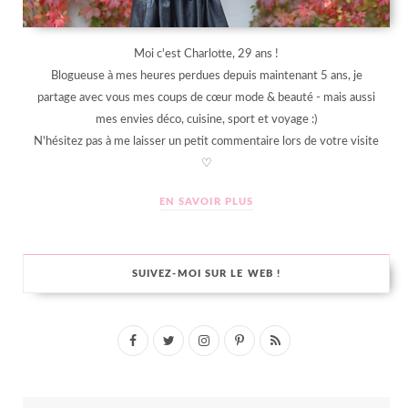
Moi c'est Charlotte, 29 ans !
Blogueuse à mes heures perdues depuis maintenant 5 ans, je
partage avec vous mes coups de cœur mode & beauté - mais aussi
mes envies déco, cuisine, sport et voyage :)
N'hésitez pas à me laisser un petit commentaire lors de votre visite
♡
EN SAVOIR PLUS
SUIVEZ-MOI SUR LE WEB !
F
T
I
P
R
a
w
n
i
S
c
i
s
n
S