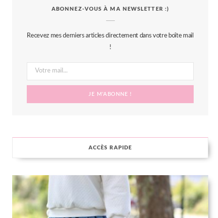
ABONNEZ-VOUS À MA NEWSLETTER :)
e
t
t
t
b
t
a
e
Recevez mes derniers articles directement dans votre boîte mail
o
e
g
r
!
o
r
r
e
k
a
s
m
t
ACCÈS RAPIDE