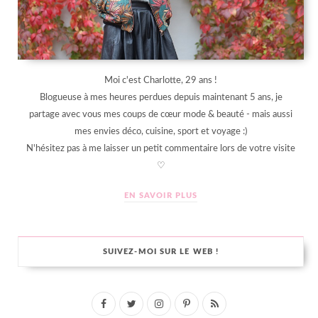
Moi c'est Charlotte, 29 ans !
Blogueuse à mes heures perdues depuis maintenant 5 ans, je
partage avec vous mes coups de cœur mode & beauté - mais aussi
mes envies déco, cuisine, sport et voyage :)
N'hésitez pas à me laisser un petit commentaire lors de votre visite
♡
EN SAVOIR PLUS
SUIVEZ-MOI SUR LE WEB !
F
T
I
P
R