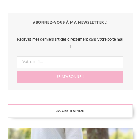
a
w
n
i
S
c
i
s
n
S
ABONNEZ-VOUS À MA NEWSLETTER :)
e
t
t
t
b
t
a
e
Recevez mes derniers articles directement dans votre boîte mail
o
e
g
r
!
o
r
r
e
k
a
s
m
t
ACCÈS RAPIDE